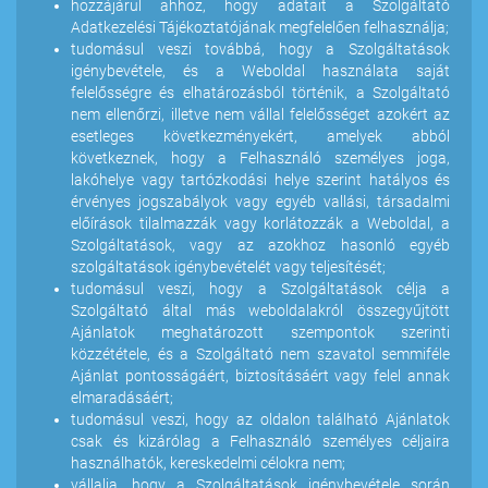
hozzájárul ahhoz, hogy adatait a Szolgáltató
Adatkezelési Tájékoztatójának megfelelően felhasználja;
tudomásul veszi továbbá, hogy a Szolgáltatások
igénybevétele, és a Weboldal használata saját
felelősségre és elhatározásból történik, a Szolgáltató
nem ellenőrzi, illetve nem vállal felelősséget azokért az
esetleges következményekért, amelyek abból
következnek, hogy a Felhasználó személyes joga,
lakóhelye vagy tartózkodási helye szerint hatályos és
érvényes jogszabályok vagy egyéb vallási, társadalmi
előírások tilalmazzák vagy korlátozzák a Weboldal, a
Szolgáltatások, vagy az azokhoz hasonló egyéb
szolgáltatások igénybevételét vagy teljesítését;
tudomásul veszi, hogy a Szolgáltatások célja a
Szolgáltató által más weboldalakról összegyűjtött
Ajánlatok meghatározott szempontok szerinti
közzététele, és a Szolgáltató nem szavatol semmiféle
Ajánlat pontosságáért, biztosításáért vagy felel annak
elmaradásáért;
tudomásul veszi, hogy az oldalon található Ajánlatok
csak és kizárólag a Felhasználó személyes céljaira
használhatók, kereskedelmi célokra nem;
vállalja, hogy a Szolgáltatások igénybevétele során