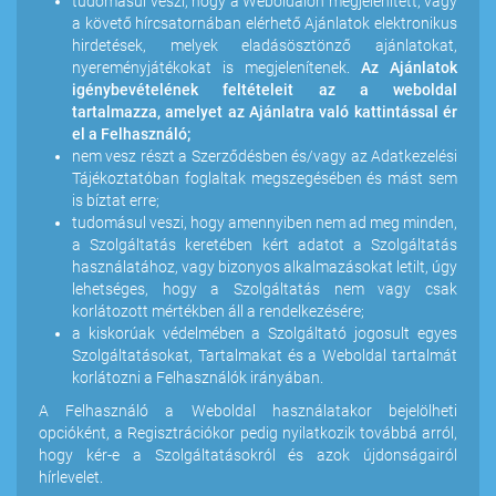
tudomásul veszi, hogy a Weboldalon megjelenített, vagy
a követő hírcsatornában elérhető Ajánlatok elektronikus
hirdetések, melyek eladásösztönző ajánlatokat,
nyereményjátékokat is megjelenítenek.
Az Ajánlatok
igénybevételének feltételeit az a weboldal
tartalmazza, amelyet az Ajánlatra való kattintással ér
el a Felhasználó;
nem vesz részt a Szerződésben és/vagy az Adatkezelési
Tájékoztatóban foglaltak megszegésében és mást sem
is bíztat erre;
tudomásul veszi, hogy amennyiben nem ad meg minden,
a Szolgáltatás keretében kért adatot a Szolgáltatás
használatához, vagy bizonyos alkalmazásokat letilt, úgy
lehetséges, hogy a Szolgáltatás nem vagy csak
korlátozott mértékben áll a rendelkezésére;
a kiskorúak védelmében a Szolgáltató jogosult egyes
Szolgáltatásokat, Tartalmakat és a Weboldal tartalmát
korlátozni a Felhasználók irányában.
A Felhasználó a Weboldal használatakor bejelölheti
opcióként, a Regisztrációkor pedig nyilatkozik továbbá arról,
hogy kér-e a Szolgáltatásokról és azok újdonságairól
hírlevelet.