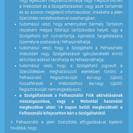
vagy egészben megváltoztathatja vagy megszüntetheti
a Weboldalt és a Szolgáltatásokat, vagy azok tartalmát
és az azokon megjelenő információkat, linkeketis a jelen
Szerződés rendelkezéseivel összhangban;
tudomásul veszi, hogy amennyiben bármely Tartalom
részeként megad földrajzi tartózkodási helyet, úgy a
Szolgáltató ezt nyilvántartja, Ajánlatok targetálására
(személyre szabására) felhasználhatja;
tudomásul veszi, hogy a Szolgáltató a Felhasználó
Weboldalt vagy Szolgáltatások igénybevételét érintő
aktivitási adatait tárolhatja és felhasználhatja;
tudomásul veszi, hogy a Szolgáltató jogosult a
Szerződésben meghatározott esetekben törölni a
Felhasználó Regisztrációját és/vagy (újbóli)
hozzáférését a Weboldalhoz és/vagy (újbóli)
Regisztrációját nem engedélyezni;
a Szolgáltatások a Felhasználói Fiók aktiválásának
visszaigazolása, vagy a Weboldal használat
megkezdése utáni 14 napon belüli megkezdését a
Felhasználó kifejezetten kéri a Szolgáltatótól.
A Felhasználó a jelen Szerződés elfogadásával kijelenti
továbbá, hogy: