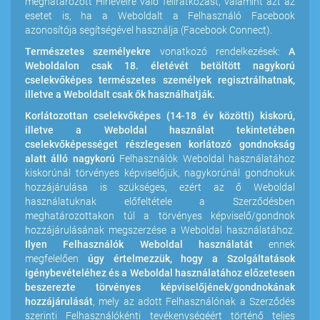
meghatározott Hírlevélre való feliratkozást, valamint azt az
esetet is, ha a Weboldalt a Felhasználó Facebook
azonosítója segítségével használja (Facebook Connect).
Természetes személyekre
vonatkozó rendelkezések:
A
Weboldalon csak 18. életévét betöltött nagykorú
cselekvőképes természetes személyek regisztrálhatnak,
illetve a Weboldalt csak ők használhatják.
Korlátozottan cselekvőképes (14-18 év közötti) kiskorú,
illetve a Weboldal használat tekintetében
cselekvőképességet részlegesen korlátozó gondnokság
alatt álló nagykorú
Felhasználók Weboldal használatához
kiskorúnál törvényes képviselőjük, nagykorúnál gondnokuk
hozzájárulása is szükséges, ezért az ő Weboldal
használatuknak előfeltétele a Szerződésben
meghatározottakon túl a törvényes képviselő/gondnok
hozzájárulásának megszerzése a Weboldal használatához.
Ilyen Felhasználók Weboldal használatát
ennek
megfelelően
úgy értelmezzük, hogy a Szolgáltatások
igénybevételéhez és a Weboldal használatához előzetesen
beszerezte törvényes képviselőjének/gondnokának
hozzájárulását
, mely az adott Felhasználónak a Szerződés
szerinti Felhasználókénti tevékenységéért történő teljes