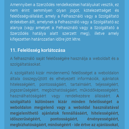
Amennyiben a Szerződés rendelkezései hatályukat vesztik, ez
nem érint semmilyen olyan jogot, kötelezettséget és
felelősségvállalást, amely a Felhasználó vagy a Szolgáltató
érdekében állt, amelynek a Felhasználó vagy a Szolgáltató az
alanya (vagy amelyet a Felhasználó vagy a Szolgáltató a
Szerződés hatálya alatt szerzett meg), illetve amely
kifejezetten határozatlan időre jött létre.
11. Felelősség korlátozása
A felhasználó saját felelősségére használja a weboldalt és a
szolgáltatásokat.
A szolgáltató kizár mindennemű felelősséget a weboldalon
általa összegyűjtött és elhelyezett információk, ajánlatok
hitelességéért, pontosságáért, tartalmáért, teljességéért,
jogszerűségéért, megbízhatóságáért, működőképességéért,
használhatóságáért vagy rendelkezésre állásáért.
A
szolgáltató különösen kizár minden felelősséget a
weboldalon megjelenő vagy a weboldal használatával
megjeleníthető ajánlatok fennállásáért, hitelességéért,
időszerűségéért, pontosságáért, érvényességéért,
megbízhatóságáért, minőségéért - ide értve az ajánlásokat,