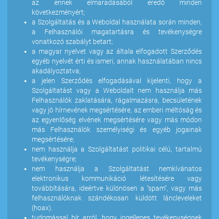
az ennek elmaradásából eredő minden
következményért;
a Szolgáltatás és a Weboldal használata során minden,
a Felhasználói magatartásra és tevékenységre
vonatkozó szabályt betart;
a magyar nyelvet vagy az általa elfogadott Szerződés
egyéb nyelvét érti és ismeri, annak használatában nincs
akadályoztatva;
a jelen Szerződés elfogadásával kijelenti, hogy a
Szolgáltatást vagy a Weboldalt nem használja más
Felhasználók zaklatására, rágalmazásra, becsületének
vagy jó hírnevének megsértésére, az emberi méltóság és
az egyenlőség elvének megsértésére vagy más módon
más Felhasználók személyiségi és egyéb jogainak
megsértésére;
nem használja a Szolgáltatást politikai célú, tartalmú
tevékenységre;
nem használja a Szolgáltatást nemkívánatos
elektronikus kommunikáció létesítésére vagy
továbbítására, ideértve különösen a "spam", vagy más
felhasználóknak szándékosan küldött láncleveleket
(hoax).
tudomással bír arról, hogy jogellenes tevékenységnek