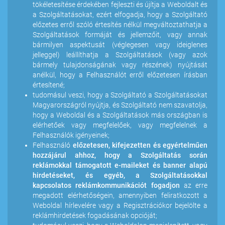
tökéletesítése érdekében fejleszti és újítja a Weboldalt és
a Szolgáltatásokat, ezért elfogadja, hogy a Szolgáltató
előzetes erről szóló értesítés nélkül megváltoztathatja a
Szolgáltatások formáját és jellemzőit, vagy annak
bármilyen aspektusát (véglegesen vagy ideiglenes
jelleggel) leállíthatja a Szolgáltatások (vagy azok
bármely tulajdonságának vagy részének) nyújtását
anélkül, hogy a Felhasználót erről előzetesen írásban
értesítené;
tudomásul veszi, hogy a Szolgáltató a Szolgáltatásokat
Magyarországról nyújtja, és Szolgáltató nem szavatolja,
hogy a Weboldal és a Szolgáltatások más országban is
elérhetőek vagy megfelelőek, vagy megfelelnek a
Felhasználók igényeinek;
Felhasználó
előzetesen, kifejezetten és egyértelműen
hozzájárul ahhoz, hogy a Szolgáltatás során
reklámokkal támogatott e-maileket és banner alapú
hirdetéseket, és egyéb, a Szolgáltatásokkal
kapcsolatos reklámkommunikációt fogadjon
az erre
megadott elérhetőségein, amennyiben feliratkozott a
Weboldal hírlevelére vagy a Regisztrációkor bejelölte a
reklámhirdetések fogadásának opcióját;