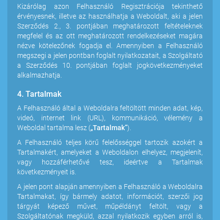
Kizárólag azon Felhasználó Regisztrációja tekinthető
érvényesnek, illetve az használhatja a Weboldalt, aki a jelen
Szerződés 2., 3. pontjában meghatározott feltételeknek
megfelel és az ott meghatározott rendelkezéseket magára
nézve kötelezőnek fogadja el. Amennyiben a Felhasználó
megszegi a jelen pontban foglalt nyilatkozatait, a Szolgáltató
a Szerződés 10. pontjában foglalt jogkövetkezményeket
alkalmazhatja.
4. Tartalmak
A Felhasználó által a Weboldalra feltöltött minden adat, kép,
videó, internet link (URL), kommunikáció, vélemény a
Weboldal tartalma lesz (
„Tartalmak”
).
A Felhasználó teljes körű felelősséggel tartozik azokért a
Tartalmakért, amelyeket a Weboldalon elhelyez, megjelenít,
vagy hozzáférhetővé tesz, ideértve a Tartalmak
következményeit is.
A jelen pont alapján amennyiben a Felhasználó a Weboldalra
Tartalmakat, így bármely adatot, információt, szerzői jog
tárgyát képező művet, műpéldányt feltölt, vagy a
Szolgáltatónak megküld, azzal nyilatkozik egyben arról is,