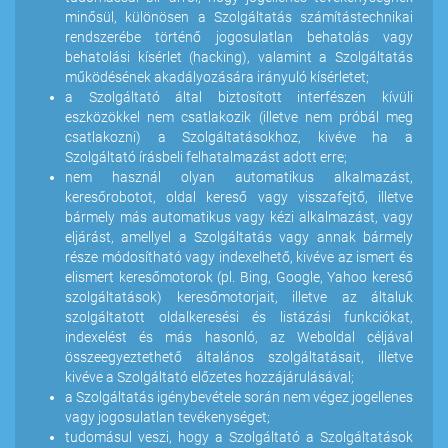
minősül, különösen a Szolgáltatás számítástechnikai
rendszerébe történő jogosulatlan behatolás vagy
behatolási kísérlet (hacking), valamint a Szolgáltatás
működésének akadályozására irányuló kísérletet;
a Szolgáltató által biztosított interfészen kívüli
eszközökkel nem csatlakozik (illetve nem próbál meg
csatlakozni) a Szolgáltatásokhoz, kivéve ha a
Szolgáltató írásbeli felhatalmazást adott erre;
nem használ olyan automatikus alkalmazást,
keresőrobotot, oldal kereső vagy visszafejtő, illetve
bármely más automatikus vagy kézi alkalmazást, vagy
eljárást, amellyel a Szolgáltatás vagy annak bármely
része módosítható vagy indexelhető, kivéve az ismert és
elismert keresőmotorok (pl. Bing, Google, Yahoo kereső
szolgáltatások) keresőmotorjait, illetve az általuk
szolgáltatott oldalkeresési és listázási funkciókat,
indexelést és más hasonló, az Weboldal céljával
összeegyeztethető általános szolgáltatásait, illetve
kivéve a Szolgáltató előzetes hozzájárulásával;
a Szolgáltatás igénybevétele során nem végez jogellenes
vagy jogosulatlan tevékenységet;
tudomásul veszi, hogy a Szolgáltató a Szolgáltatások