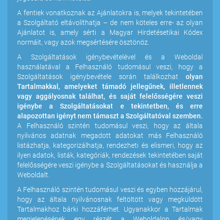
A fentiek vonatkoznak az Ajánlatokra is, melyek tekintetében
a Szolgáltató eltávolíthatja – de nem köteles erre- az olyan
Ajánlatot is, amely sérti a Magyar Hirdetésetikai Kódex
normáit, vagy azok megsértésére ösztönöz.
A Szolgáltatások igénybevételével és a Weboldal
használatával a Felhasználó tudomásul veszi, hogy a
Szolgáltatások igénybevétele során találkozhat
olyan
Tartalmakkal, amelyeket támadó jellegűnek, illetlennek
vagy aggályosnak találhat, és saját felelősségére veszi
igénybe a Szolgáltatásokat e tekintetben, és erre
alapozottan igényt nem támaszt a Szolgáltatóval szemben.
A Felhasználó szintén tudomásul veszi, hogy az általa
nyilvános adatnak megadott adatokat más Felhasználó
listázhatja, kategorizálhatja, rendezheti és elismeri, hogy az
ilyen adatok, listák, kategóriák, rendezések tekintetében saját
felelősségére veszi igénybe a Szolgáltatásokat és használja a
Weboldalt.
A Felhasználó szintén tudomásul veszi és egyben hozzájárul,
hogy az általa nyilvánosnak feltöltött vagy megküldött
Tartalmakhoz bárki hozzáférhet. Ugyanakkor a Tartalmak
megjelenésének egy részét a Weboldalon és/vagy