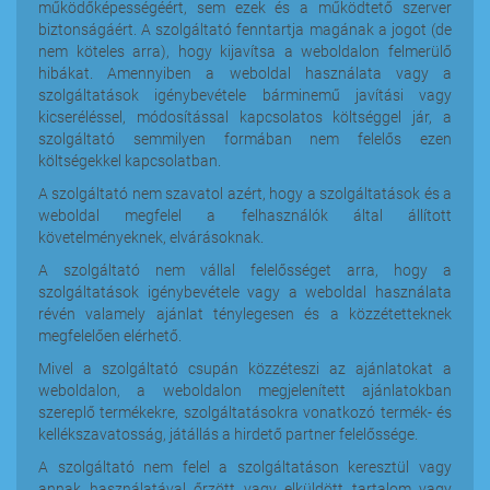
működőképességéért, sem ezek és a működtető szerver
biztonságáért. A szolgáltató fenntartja magának a jogot (de
nem köteles arra), hogy kijavítsa a weboldalon felmerülő
hibákat. Amennyiben a weboldal használata vagy a
szolgáltatások igénybevétele bárminemű javítási vagy
kicseréléssel, módosítással kapcsolatos költséggel jár, a
szolgáltató semmilyen formában nem felelős ezen
költségekkel kapcsolatban.
A szolgáltató nem szavatol azért, hogy a szolgáltatások és a
weboldal megfelel a felhasználók által állított
követelményeknek, elvárásoknak.
A szolgáltató nem vállal felelősséget arra, hogy a
szolgáltatások igénybevétele vagy a weboldal használata
révén valamely ajánlat ténylegesen és a közzétetteknek
megfelelően elérhető.
Mivel a szolgáltató csupán közzéteszi az ajánlatokat a
weboldalon, a weboldalon megjelenített ajánlatokban
szereplő termékekre, szolgáltatásokra vonatkozó termék- és
kellékszavatosság, játállás a hirdető partner felelőssége.
A szolgáltató nem felel a szolgáltatáson keresztül vagy
annak használatával őrzött vagy elküldött tartalom vagy