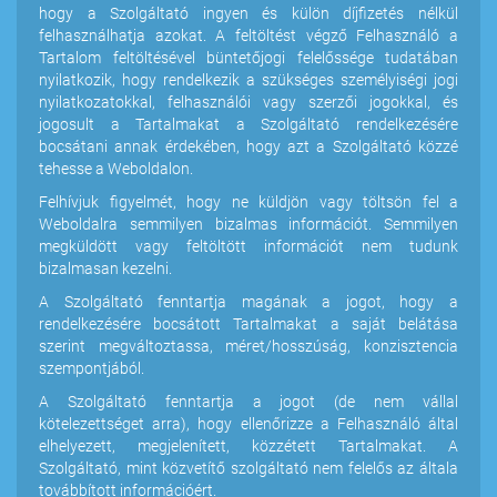
hogy a Szolgáltató ingyen és külön díjfizetés nélkül
felhasználhatja azokat. A feltöltést végző Felhasználó a
Tartalom feltöltésével büntetőjogi felelőssége tudatában
nyilatkozik, hogy rendelkezik a szükséges személyiségi jogi
nyilatkozatokkal, felhasználói vagy szerzői jogokkal, és
jogosult a Tartalmakat a Szolgáltató rendelkezésére
bocsátani annak érdekében, hogy azt a Szolgáltató közzé
tehesse a Weboldalon.
Felhívjuk figyelmét, hogy ne küldjön vagy töltsön fel a
Weboldalra semmilyen bizalmas információt. Semmilyen
megküldött vagy feltöltött információt nem tudunk
bizalmasan kezelni.
A Szolgáltató fenntartja magának a jogot, hogy a
rendelkezésére bocsátott Tartalmakat a saját belátása
szerint megváltoztassa, méret/hosszúság, konzisztencia
szempontjából.
A Szolgáltató fenntartja a jogot (de nem vállal
kötelezettséget arra), hogy ellenőrizze a Felhasználó által
elhelyezett, megjelenített, közzétett Tartalmakat. A
Szolgáltató, mint közvetítő szolgáltató nem felelős az általa
továbbított információért.