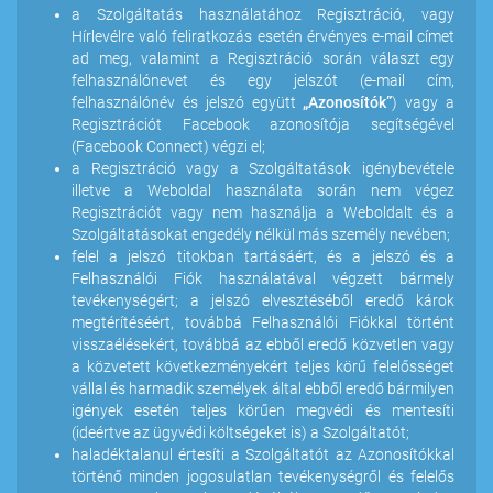
a Szolgáltatás használatához Regisztráció, vagy
Hírlevélre való feliratkozás esetén érvényes e-mail címet
ad meg, valamint a Regisztráció során választ egy
felhasználónevet és egy jelszót (e-mail cím,
felhasználónév és jelszó együtt
„Azonosítók”
) vagy a
Regisztrációt Facebook azonosítója segítségével
(Facebook Connect) végzi el;
a Regisztráció vagy a Szolgáltatások igénybevétele
illetve a Weboldal használata során nem végez
Regisztrációt vagy nem használja a Weboldalt és a
Szolgáltatásokat engedély nélkül más személy nevében;
felel a jelszó titokban tartásáért, és a jelszó és a
Felhasználói Fiók használatával végzett bármely
tevékenységért; a jelszó elvesztéséből eredő károk
megtérítéséért, továbbá Felhasználói Fiókkal történt
visszaélésekért, továbbá az ebből eredő közvetlen vagy
a közvetett következményekért teljes körű felelősséget
vállal és harmadik személyek által ebből eredő bármilyen
igények esetén teljes körűen megvédi és mentesíti
(ideértve az ügyvédi költségeket is) a Szolgáltatót;
haladéktalanul értesíti a Szolgáltatót az Azonosítókkal
történő minden jogosulatlan tevékenységről és felelős