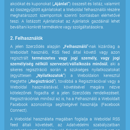
akciókat és kuponokat (
„Ajánlat”
) összesít és listáz, valamint
az összegyűjtött ajánlatokat a Weboldal felhasználói részére
meghatározott szempontok szerinti bontásban elérhetővé
teszi. A listázott Ajánlatokat az Ajánlatok gazdáinál lehet
beváltani konkrét termékekre vagy szolgáltatásokra.
2. Felhasználók
A jelen Szerződés alapján
„Felhasználó”
-nak kizárólag a
Weboldalt használó, RSS feed által követő vagy azon
regisztrált
természetes vagy jogi személy, vagy jogi
személyiség nélküli szervezet/vállalkozás minősül
, aki a
sikeres regisztráció során a szükséges nyilatkozatokat
(együttesen
„Nyilatkozatok”
) a Weboldalon keresztül
megtette (
„Regisztráció”
), továbbá a Regisztrációval vagy a
Weboldal használatával, követésével magára nézve
kötelezőnek fogadta el a jelen Szerződés rendelkezéseit.
Regisztrációnak minősül az is, ha a Felhasználó a Weboldalt
Facebook azonosítója segítségével használja (Facebook
Connect).
A Weboldal használata magában foglalja a Weboldal RSS
feed általi követését, az Adatvédelmi szabályzatban