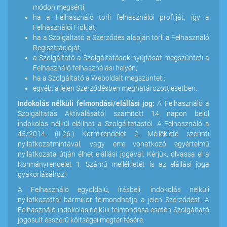
módon megsérti;
ha a Felhasználó törli felhasználói profilját, így a
Felhasználói Fiókját;
ha a Szolgáltató a Szerződés alapján törli a Felhasználó
Regisztrációját;
a Szolgáltató a Szolgáltatások nyújtását megszünteti a
Felhasználó felhasználási helyén;
ha a Szolgáltató a Weboldalt megszünteti;
egyéb, a jelen Szerződésben meghatározott esetben.
Indokolás nélküli felmondási/elállási jog:
A Felhasználó a
Szolgáltatás Aktiválásától számított 14 napon belül
indokolás nélkül elállhat a Szolgáltatástól. A Felhasználó a
45/2014. (II.26.) Korm.rendelet 2. Melléklete szerinti
nyilatkozatmintával, vagy erre vonatkozó egyértelmű
nyilatkozata útján élhet elállási jogával. Kérjük, olvassa el a
Kormányrendelet 1. Számú mellékletét is az elállási joga
gyakorlásához!
A Felhasználó egyoldalú, írásbeli, indokolás nélküli
nyilatkozattal bármikor felmondhatja a jelen Szerződést. A
Felhasználó indokolás nélküli felmondása esetén Szolgáltató
jogosult ésszerű költségei megtérítésére.