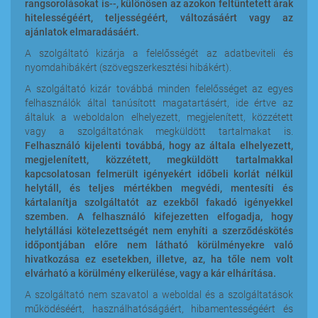
rangsorolásokat is--, különösen az azokon feltüntetett árak
hitelességéért, teljességéért, változásáért vagy az
ajánlatok elmaradásáért.
A szolgáltató kizárja a felelősségét az adatbeviteli és
nyomdahibákért (szövegszerkesztési hibákért).
A szolgáltató kizár továbbá minden felelősséget az egyes
felhasználók által tanúsított magatartásért, ide értve az
általuk a weboldalon elhelyezett, megjelenített, közzétett
vagy a szolgáltatónak megküldött tartalmakat is.
Felhasználó kijelenti továbbá, hogy az általa elhelyezett,
megjelenített, közzétett, megküldött tartalmakkal
kapcsolatosan felmerült igényekért időbeli korlát nélkül
helytáll, és teljes mértékben megvédi, mentesíti és
kártalanítja szolgáltatót az ezekből fakadó igényekkel
szemben. A felhasználó kifejezetten elfogadja, hogy
helytállási kötelezettségét nem enyhíti a szerződéskötés
időpontjában előre nem látható körülményekre való
hivatkozása ez esetekben, illetve, az, ha tőle nem volt
elvárható a körülmény elkerülése, vagy a kár elhárítása.
A szolgáltató nem szavatol a weboldal és a szolgáltatások
működéséért, használhatóságáért, hibamentességéért és