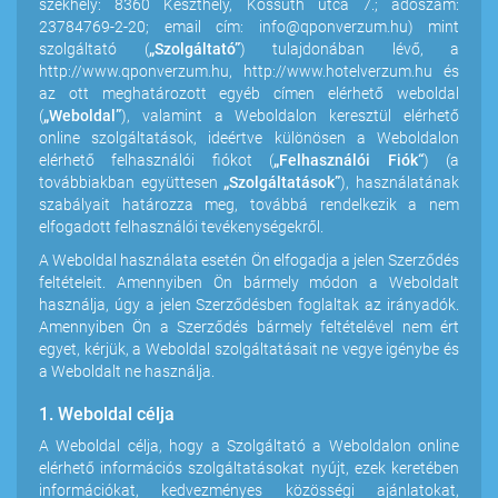
székhely: 8360 Keszthely, Kossuth utca 7.; adószám:
23784769-2-20; email cím:
info@qponverzum.hu
) mint
szolgáltató (
„Szolgáltató”
) tulajdonában lévő, a
http://www.qponverzum.hu
,
http://www.hotelverzum.hu
és
az ott meghatározott egyéb címen elérhető weboldal
(
„Weboldal”
), valamint a Weboldalon keresztül elérhető
online szolgáltatások, ideértve különösen a Weboldalon
elérhető felhasználói fiókot (
„Felhasználói Fiók“
) (a
továbbiakban együttesen
„Szolgáltatások”
), használatának
szabályait határozza meg, továbbá rendelkezik a nem
elfogadott felhasználói tevékenységekről.
A Weboldal használata esetén Ön elfogadja a jelen Szerződés
feltételeit. Amennyiben Ön bármely módon a Weboldalt
használja, úgy a jelen Szerződésben foglaltak az irányadók.
Amennyiben Ön a Szerződés bármely feltételével nem ért
egyet, kérjük, a Weboldal szolgáltatásait ne vegye igénybe és
a Weboldalt ne használja.
1. Weboldal célja
A Weboldal célja, hogy a Szolgáltató a Weboldalon online
elérhető információs szolgáltatásokat nyújt, ezek keretében
információkat, kedvezményes közösségi ajánlatokat,