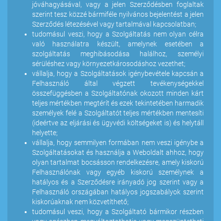
jóváhagyásával, vagy a jelen Szerződésben foglaltak
szerint tesz közzé bármiféle nyilvános bejelentést a jelen
Szerződés létezésével vagy tartalmával kapcsolatban;
tudomásul veszi, hogy a Szolgáltatás nem olyan célra
való használatra készült, amelynek esetében a
szolgáltatás meghibásodása halálhoz, személyi
sérüléshez vagy környezetkárosodáshoz vezethet;
vállalja, hogy a Szolgáltatások igénybevétele kapcsán a
Felhasználó által végzett tevékenységekkel
összefüggésben a Szolgáltatónak okozott minden kárt
teljes mértékben megtérít és ezek tekintetében harmadik
személyek felé a Szolgáltatót teljes mértékben mentesíti
(ideértve az eljárási és ügyvédi költségeket is) és helytáll
helyette;
vállalja, hogy semmilyen formában nem veszi igénybe a
Szolgáltatásokat és használja a Weboldalt ahhoz, hogy
olyan tartalmat bocsásson rendelkezésre, amely kiskorú
Felhasználónak vagy egyéb kiskorú személynek a
hatályos és a Szerződésre irányadó jog szerint vagy a
Felhasználó országában hatályos jogszabályok szerint
kiskorúaknak nem közvetíthető;
tudomásul veszi, hogy a Szolgáltató bármikor részben