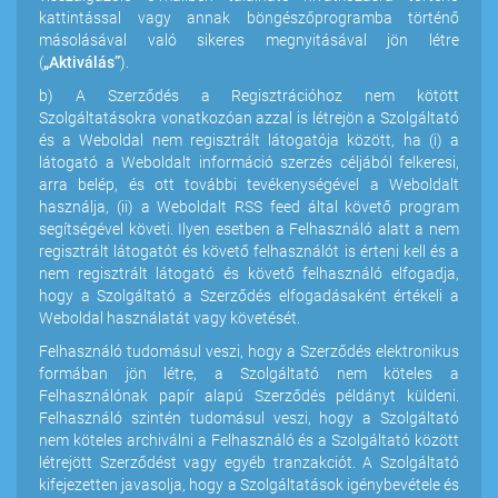
kattintással vagy annak böngészőprogramba történő
másolásával való sikeres megnyitásával jön létre
(
„Aktiválás”
).
b) A Szerződés a Regisztrációhoz nem kötött
Szolgáltatásokra vonatkozóan azzal is létrejön a Szolgáltató
és a Weboldal nem regisztrált látogatója között, ha (i) a
látogató a Weboldalt információ szerzés céljából felkeresi,
arra belép, és ott további tevékenységével a Weboldalt
használja, (ii) a Weboldalt RSS feed által követő program
segítségével követi. Ilyen esetben a Felhasználó alatt a nem
regisztrált látogatót és követő felhasználót is érteni kell és a
nem regisztrált látogató és követő felhasználó elfogadja,
hogy a Szolgáltató a Szerződés elfogadásaként értékeli a
Weboldal használatát vagy követését.
Felhasználó tudomásul veszi, hogy a Szerződés elektronikus
formában jön létre, a Szolgáltató nem köteles a
Felhasználónak papír alapú Szerződés példányt küldeni.
Felhasználó szintén tudomásul veszi, hogy a Szolgáltató
nem köteles archiválni a Felhasználó és a Szolgáltató között
létrejött Szerződést vagy egyéb tranzakciót. A Szolgáltató
kifejezetten javasolja, hogy a Szolgáltatások igénybevétele és