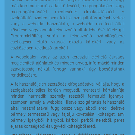
más kommunikációs adat törléséért, megrongálásáért vagy
megrongálódásáért, mentésének elmulasztásáért. A
szolgáltató szintén nem felel a szolgáltatás igénybevétele
vagy a weboldal használata, a weboldal rss feed általi
követése vagy annak felhasználó általi lehetővé tétele (pl.
Programletöltés) során a felhasználó számítógépére
esetlegesen eljutó vírusok okozta károkért, vagy az
eszközeiben keletkező károkért.
A weboldalon vagy az azon keresztül elérhető és/vagy
megjelenített ajánlatok és minden anyag, információ minden
szavatosság nélkül, "ahogy vannak", úgy bocsáttatnak
rendelkezésre.
A felhasználó jelen szerződés elfogadásával vállalja, hogy a
szolgáltatót teljes körűen megvédi, mentesíti, kártalanítja
minden harmadik személy részéről felmerülő igénnyel
szemben, amely a weboldal, illetve szolgáltatás felhasználó
általi használatával függ össze vagy abból ered, ideértve
bármely természetű vagy fajtájú követelést, költséget, ami
bármely igényből, hiányból, kárból, perből, ítéletből, peres
eljárás költségéből és ügyvédi költségből ered.