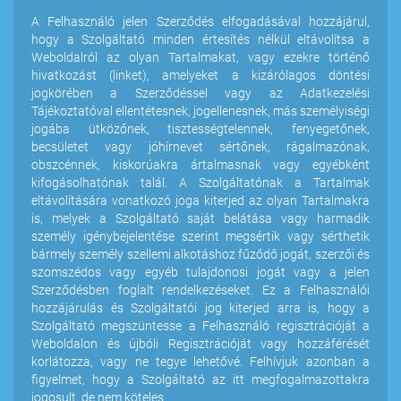
A Felhasználó jelen Szerződés elfogadásával hozzájárul,
hogy a Szolgáltató minden értesítés nélkül eltávolítsa a
Weboldalról az olyan Tartalmakat, vagy ezekre történő
hivatkozást (linket), amelyeket a kizárólagos döntési
jogkörében a Szerződéssel vagy az Adatkezelési
Tájékoztatóval ellentétesnek, jogellenesnek, más személyiségi
jogába ütközőnek, tisztességtelennek, fenyegetőnek,
becsületet vagy jóhírnevet sértőnek, rágalmazónak,
obszcénnek, kiskorúakra ártalmasnak vagy egyébként
kifogásolhatónak talál. A Szolgáltatónak a Tartalmak
eltávolítására vonatkozó joga kiterjed az olyan Tartalmakra
is, melyek a Szolgáltató saját belátása vagy harmadik
személy igénybejelentése szerint megsértik vagy sérthetik
bármely személy szellemi alkotáshoz fűződő jogát, szerzői és
szomszédos vagy egyéb tulajdonosi jogát vagy a jelen
Szerződésben foglalt rendelkezéseket. Ez a Felhasználói
hozzájárulás és Szolgáltatói jog kiterjed arra is, hogy a
Szolgáltató megszüntesse a Felhasználó regisztrációját a
Weboldalon és újbóli Regisztrációját vagy hozzáférését
korlátozza, vagy ne tegye lehetővé. Felhívjuk azonban a
figyelmet, hogy a Szolgáltató az itt megfogalmazottakra
jogosult, de nem köteles.