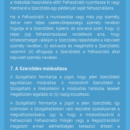
a Weboldal használata előtt Felhasználó nyomtassa ki vagy
mentse el a Szerződés egy példányát saját felhasználásra.
Ha a Felhasználó a munkaadója vagy más jogi személy,
illetve nem teljes cselekvőképességű személy nevében
fogadja el a Szerződést, kijelenti és szavatol azért, hogy: (i)
teljes jogi felhatalmazással rendelkezik arra, hogy
kötelezettséget vállaljon a Szerződés teljesítésére a képviselt
személy nevében; (ii) elolvasta és megértette a Szerződést;
valamint (iii) elfogadja a Szerződést a Felhasználó által
képviselt személy nevében.
7. A Szerződés módosítása
A Szolgáltató fenntartja a jogot, hogy jelen Szerződést
egyoldalúan módosítsa. A módosított Szerződést a
Szolgáltató a Weboldalon a módosítás hatályba lépését
megelőzően legalább öt (5) napig közzéteszi.
A Szolgáltató fenntartja a jogot a jelen Szerződés, így
különösen a Szolgáltatásban való részvétel szabályainak a
megváltoztatására, úgy is, hogy a módosításokról a
Felhasználó Felhasználói Fiókján vagy a Regisztrációkor
megadott e-mail elérhetőségén keresztül értesíti a