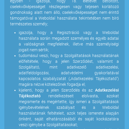
egyben - igazolja, hogy 18. életévét betöltött,
cselekvőképességet részlegesen vagy teljesen korlátozó
gondnokság alatt nem álló, cselekvőképességet nem érintő
támogatóval a Weboldal használata tekintetében nem bíró
természetes személy;
igazolja, hogy a Regisztráció vagy a Weboldal
használata során megadott személyes és egyéb adatai
a valóságnak megfelelnek, illetve más személyiségi
jogait nem sértik;
tudomásul veszi, hogy a Szolgáltatások használatának
előfeltétele, hogy a jelen Szerződést, valamint a
Szolgáltató, mint adatkezelő adatkezelési,
adatfeldolgozási, adatvédelmi gyakorlatával
kapcsolatos szabályzatát („Adatkezelési Tájékoztató”)
magára nézve kötelezőnek fogadja el;
kijelenti, hogy a jelen Szerződés és az
Adatkezelési
Tájékoztató
rendelkezéseit elolvasta, azokat
megismerte és megértette, így ismeri a Szolgáltatások
igénybevételének szabályait és a Weboldal
használatának feltételeit, azok teljes ismerete alapján
önként, saját elhatározásából és saját kockázatára
veszi igénybe a Szolgáltatásokat;