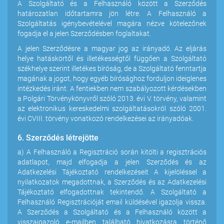
A Szolgáltató és a Felhasználó között a Szerződés
határozatlan időtartamra jön létre. A Felhasználó a
Szolgáltatás igénybevételével magára nézve kötelezőnek
fogadja el a jelen Szerződésben foglaltakat.
A jelen Szerződésre a magyar jog az irányadó. Az eljárás
helye hatáskörtől és illetékességtől függően a Szolgáltató
székhelye szerint illetékes bíróság, de a Szolgáltató fenntartja
magának a jogot, hogy egyéb bírósághoz forduljon ideiglenes
intézkedés iránt. A fentiekben nem szabályozott kérdésekben
a Polgári Törvénykönyvről szóló 2013. évi V. törvény, valamint
az elektronikus kereskedelmi szolgáltatásokról szóló 2001.
évi CVIII. törvény vonatkozó rendelkezései az irányadóak.
6. Szerződés létrejötte
a) A Felhasználó a Regisztráció során kitölti a regisztrációs
adatlapot, majd elfogadja a jelen Szerződés és az
Adatkezelési Tájékoztató rendelkezéseit A kijelöléssel a
nyilatkozatok megadottnak, a Szerződés és az Adatkezelési
Tájékoztató elfogadottnak tekintendő. A Szolgáltató a
Felhasználó Regisztrációját email küldésével igazolja vissza.
A Szerződés a Szolgáltató és a Felhasználó között a
visszaigazoló e-mailben található hivatkozásra történő