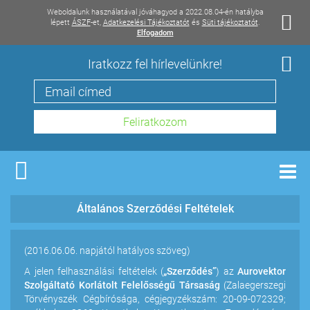
Weboldalunk használatával jóváhagyod a 2022.08.04-én hatályba
lépett
ÁSZF
-et,
Adatkezelési Tájékoztatót
és
Süti tájékoztatót
.
Elfogadom
Iratkozz fel hírlevelünkre!
Men
Általános Szerződési Feltételek
(2016.06.06. napjától hatályos szöveg)
A jelen felhasználási feltételek (
„Szerződés”
) az
Aurovektor
Szolgáltató Korlátolt Felelősségű Társaság
(Zalaegerszegi
Törvényszék Cégbírósága, cégjegyzékszám: 20-09-072329;