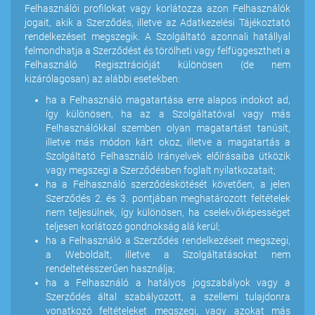
Felhasználói profilokat vagy korlátozza azon Felhasználók
jogait, akik a Szerződés, illetve az Adatkezelési Tájékoztató
rendelkezéseit megszegik. A Szolgáltató azonnali hatállyal
felmondhatja a Szerződést és törölheti vagy felfüggesztheti a
Felhasználó Regisztrációját különösen (de nem
kizárólagosan) az alábbi esetekben:
ha a Felhasználó magatartása erre alapos indokot ad,
így különösen, ha az a Szolgáltatóval vagy más
Felhasználókkal szemben olyan magatartást tanúsít,
illetve más módon kárt okoz, illetve a magatartás a
Szolgáltató Felhasználó Irányelvek előírásaiba ütközik
vagy megszegi a Szerződésben foglalt nyilatkozatait;
ha a Felhasználó szerződéskötését követően, a jelen
Szerződés 2. és 3. pontjában meghatározott feltételek
nem teljesülnek, így különösen, ha cselekvőképességet
teljesen korlátozó gondnokság alá kerül;
ha a Felhasználó a Szerződés rendelkezéseit megszegi,
a Weboldalt, illetve a Szolgáltatásokat nem
rendeltetésszerűen használja;
ha a Felhasználó a hatályos jogszabályok vagy a
Szerződés által szabályozott, a szellemi tulajdonra
vonatkozó feltételeket megszegi, vagy azokat más