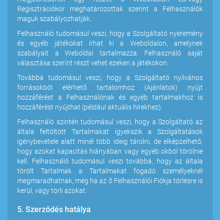
Regisztrációkor meghatározottak szerint a Felhasználók
maguk szabályozhatják.
Felhasználó tudomásul veszi, hogy a Szolgáltató nyeremény
és egyéb játékokat írhat ki a Weboldalon, amelynek
szabályait a Weboldal tartalmazza. Felhasználó saját
választása szerint részt vehet ezeken a játékokon.
Továbbá tudomásul veszi, hogy a Szolgáltató nyilvános
forrásokból elérhető tartalomhoz (Ajánlatok) nyújt
hozzáférést a Felhasználónak és egyéb tartalmakhoz is
hozzáférést nyújthat (például aktuális hírekhez).
Felhasználó szintén tudomásul veszi, hogy a Szolgáltató az
általa feltöltött Tartalmakat igyekszik a Szolgáltatások
igénybevétele alatt minél több ideig tárolni, de elképzelhető,
hogy azokat kapacitás hiányában vagy egyéb okból törölnie
kell. Felhasználó tudomásul veszi továbbá, hogy az általa
törölt Tartalmak a Tartalmakat fogadó személyeknél
megmaradhatnak, még ha az ő Felhasználói Fiókja törlésre is
kerül, vagy törli azokat.
5. Szerződés hatálya