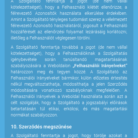
A Szolgáltató fenntartja a jogot (de nem vállal
kötelezettséget), hogy a Felhasználó kilétét ellenőrizze, a
félrevezető Azonosítók használata elkerülése érdekében.
Amint a Szolgáltató tényleges tudomást szerez a vélelmezett
félrevezető Azonosító használatáról, jogosult a Felhasználó
hozzáférését az ellenőrzési folyamat lezárásáig korlátozni,
illetőleg a Felhasználót véglegesen törölni.
A Szolgáltató fenntartja továbbá a jogot (de nem vállal
kötelezettséget), hogy a Felhasználóknak a Szolgáltatás
igénybevétele során tanúsítandó magatartásának
szabályozására a Weboldalon
„Felhasználói Irányelveket”
határozzon meg és tegyen közzé. A Szolgáltató az
Felhasználói Irányelveket bármikor, külön előzetes értesítés
nélkül megváltoztathatja, módosíthatja a jelen Szerződés
módosítására vonatkozó szabályoknak megfelelően. A
Felhasználói Irányelvek a Weboldal használata során azt a
célt szolgálják, hogy a Szolgáltató a jogszabályi előírások
betartatásán túl etikai, erkölcsi, és más magatartási
normákat szabályozzon.
10. Szerződés megszűnése
A Szolgáltató fenntartja a jogot, hogy törölje azokat a