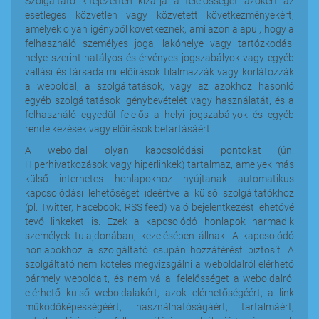
Szolgáltató kifejezetten kizárja a felelősséget azokért az
esetleges közvetlen vagy közvetett következményekért,
amelyek olyan igényből következnek, ami azon alapul, hogy a
felhasználó személyes joga, lakóhelye vagy tartózkodási
helye szerint hatályos és érvényes jogszabályok vagy egyéb
vallási és társadalmi előírások tilalmazzák vagy korlátozzák
a weboldal, a szolgáltatások, vagy az azokhoz hasonló
egyéb szolgáltatások igénybevételét vagy használatát, és a
felhasználó egyedül felelős a helyi jogszabályok és egyéb
rendelkezések vagy előírások betartásáért.
A weboldal olyan kapcsolódási pontokat (ún.
Hiperhivatkozások vagy hiperlinkek) tartalmaz, amelyek más
külső internetes honlapokhoz nyújtanak automatikus
kapcsolódási lehetőséget ideértve a külső szolgáltatókhoz
(pl. Twitter, Facebook, RSS feed) való bejelentkezést lehetővé
tevő linkeket is. Ezek a kapcsolódó honlapok harmadik
személyek tulajdonában, kezelésében állnak. A kapcsolódó
honlapokhoz a szolgáltató csupán hozzáférést biztosít. A
szolgáltató nem köteles megvizsgálni a weboldalról elérhető
bármely weboldalt, és nem vállal felelősséget a weboldalról
elérhető külső weboldalakért, azok elérhetőségéért, a link
működőképességéért, használhatóságáért, tartalmáért,