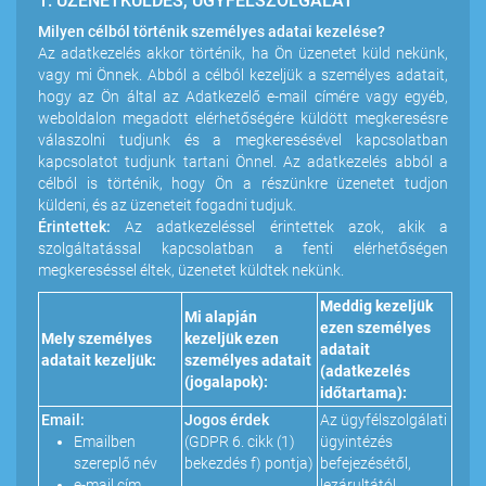
1. ÜZENETKÜLDÉS, ÜGYFÉLSZOLGÁLAT
Milyen célból történik személyes adatai kezelése?
Az adatkezelés akkor történik, ha Ön üzenetet küld nekünk,
vagy mi Önnek. Abból a célból kezeljük a személyes adatait,
hogy az Ön által az Adatkezelő e-mail címére vagy egyéb,
weboldalon megadott elérhetőségére küldött megkeresésre
válaszolni tudjunk és a megkeresésével kapcsolatban
kapcsolatot tudjunk tartani Önnel. Az adatkezelés abból a
célból is történik, hogy Ön a részünkre üzenetet tudjon
küldeni, és az üzeneteit fogadni tudjuk.
Érintettek:
Az adatkezeléssel érintettek azok, akik a
szolgáltatással kapcsolatban a fenti elérhetőségen
megkereséssel éltek, üzenetet küldtek nekünk.
Meddig kezeljük
Mi alapján
ezen személyes
Mely személyes
kezeljük ezen
adatait
adatait kezeljük:
személyes adatait
(adatkezelés
(jogalapok):
időtartama):
Email:
Jogos érdek
Az ügyfélszolgálati
Emailben
(GDPR 6. cikk (1)
ügyintézés
szereplő név
bekezdés f) pontja)
befejezésétől,
e-mail cím
lezárultától