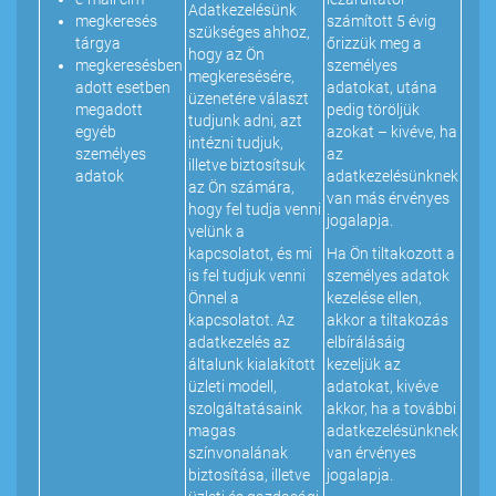
Adatkezelésünk
megkeresés
számított 5 évig
szükséges ahhoz,
tárgya
őrizzük meg a
hogy az Ön
megkeresésben
személyes
megkeresésére,
adott esetben
adatokat, utána
üzenetére választ
megadott
pedig töröljük
tudjunk adni, azt
egyéb
azokat – kivéve, ha
intézni tudjuk,
személyes
az
illetve biztosítsuk
adatok
adatkezelésünknek
az Ön számára,
van más érvényes
hogy fel tudja venni
jogalapja.
velünk a
kapcsolatot, és mi
Ha Ön tiltakozott a
is fel tudjuk venni
személyes adatok
Önnel a
kezelése ellen,
kapcsolatot. Az
akkor a tiltakozás
adatkezelés az
elbírálásáig
általunk kialakított
kezeljük az
üzleti modell,
adatokat, kivéve
szolgáltatásaink
akkor, ha a további
magas
adatkezelésünknek
színvonalának
van érvényes
biztosítása, illetve
jogalapja.