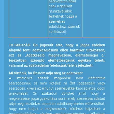
szervezetén belül
csak a dedikált
munkavállalók
férhetnek hozzá a
személyes
adatokhoz, számuk
korlátozott.
TILTAKOZÁS: Ön jogosult arra, hogy a jogos érdeken
alapuló fenti adatkezelésünk ellen bármikor tiltakozzon,
ezt az „Adatkezelő megnevezése, elérhetőségei c.”
fejezetben szereplő elérhetőségeink egyikén teheti,
valamint az adatvédelmi felelősünk felé is jelezheti.
Mi történik, ha Ön nem adja meg az adatokat?
A személyes adatok megadása nem előfeltétele
szerződésnek, és nem kötelezi rá Önt jogszabály vagy
szerződés, kivéve az elhunyt személyekkel kapcsolatos jogok
gyakorlását. Ön szabadon dönthet arról, hogy a
megkeresése, jogai gyakorlása során mely személyes adatait
adja meg részünkre, azonban adathiány esetén előfordulhat,
hogy nem tudjuk a megkeresését, kérelmét teljesíteni: a
beazonosításhoz, kérelem meghatározásához szükséges