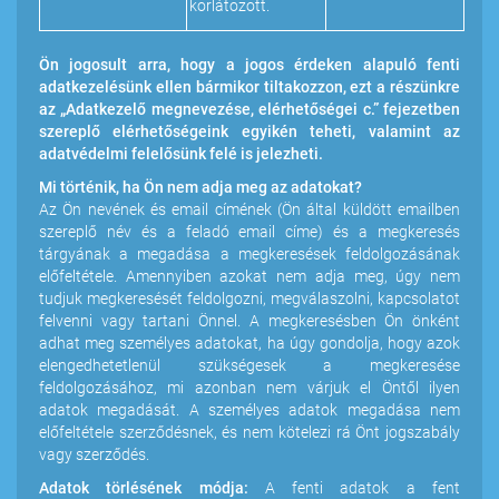
korlátozott.
Ön jogosult arra, hogy a jogos érdeken alapuló fenti
adatkezelésünk ellen bármikor tiltakozzon, ezt a részünkre
az „Adatkezelő megnevezése, elérhetőségei c.” fejezetben
szereplő elérhetőségeink egyikén teheti, valamint az
adatvédelmi felelősünk felé is jelezheti.
Mi történik, ha Ön nem adja meg az adatokat?
Az Ön nevének és email címének (Ön által küldött emailben
szereplő név és a feladó email címe) és a megkeresés
tárgyának a megadása a megkeresések feldolgozásának
előfeltétele. Amennyiben azokat nem adja meg, úgy nem
tudjuk megkeresését feldolgozni, megválaszolni, kapcsolatot
felvenni vagy tartani Önnel. A megkeresésben Ön önként
adhat meg személyes adatokat, ha úgy gondolja, hogy azok
elengedhetetlenül szükségesek a megkeresése
feldolgozásához, mi azonban nem várjuk el Öntől ilyen
adatok megadását. A személyes adatok megadása nem
előfeltétele szerződésnek, és nem kötelezi rá Önt jogszabály
vagy szerződés.
Adatok törlésének módja:
A fenti adatok a fent