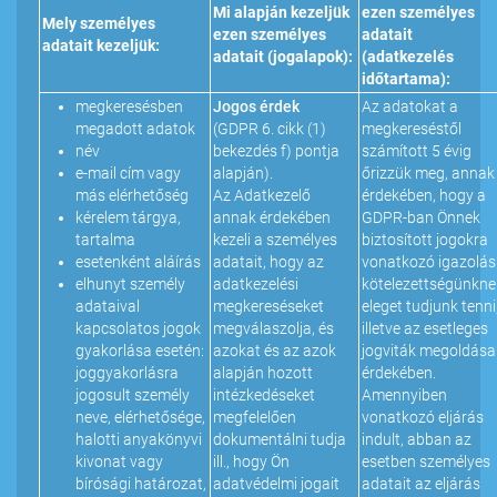
Mi alapján kezeljük
ezen személyes
Mely személyes
ezen személyes
adatait
adatait kezeljük:
adatait (jogalapok):
(adatkezelés
időtartama):
megkeresésben
Jogos érdek
Az adatokat a
megadott adatok
(GDPR 6. cikk (1)
megkereséstől
név
bekezdés f) pontja
számított 5 évig
e-mail cím vagy
alapján).
őrizzük meg, annak
más elérhetőség
Az Adatkezelő
érdekében, hogy a
kérelem tárgya,
annak érdekében
GDPR-ban Önnek
tartalma
kezeli a személyes
biztosított jogokra
esetenként aláírás
adatait, hogy az
vonatkozó igazolás
elhunyt személy
adatkezelési
kötelezettségünkne
adataival
megkereséseket
eleget tudjunk tenni
kapcsolatos jogok
megválaszolja, és
illetve az esetleges
gyakorlása esetén:
azokat és az azok
jogviták megoldása
joggyakorlásra
alapján hozott
érdekében.
jogosult személy
intézkedéseket
Amennyiben
neve, elérhetősége,
megfelelően
vonatkozó eljárás
halotti anyakönyvi
dokumentálni tudja
indult, abban az
kivonat vagy
ill., hogy Ön
esetben személyes
bírósági határozat,
adatvédelmi jogait
adatait az eljárás