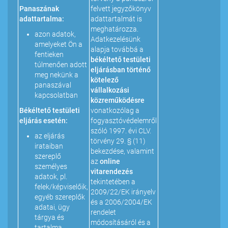
Panaszának
felvett jegyzőkönyv
adattartalma:
adattartalmát is
meghatározza.
azon adatok,
Adatkezelésünk
amelyeket Ön a
alapja továbbá a
fentieken
békéltető testületi
túlmenően adott
eljárásban történő
meg nekünk a
kötelező
panaszával
vállalkozási
kapcsolatban
közreműködésre
Békéltető testületi
vonatkozólag a
eljárás esetén:
fogyasztóvédelemről
szóló 1997. évi CLV.
az eljárás
törvény 29. § (11)
irataiban
bekezdése, valamint
szereplő
az
online
személyes
vitarendezés
adatok, pl.
tekintetében a
felek/képviselőik,
2009/22/EK irányelv
egyéb szereplők
és a 2006/2004/EK
adatai, ügy
rendelet
tárgya és
módosításáról és a
tartalma