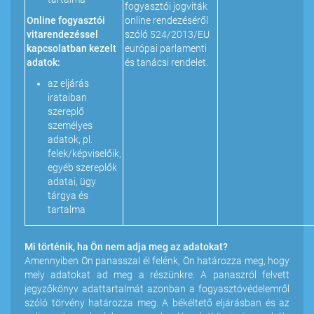
fogyasztói jogviták
Online fogyasztói
online rendezéséről
vitarendezéssel
szóló 524/2013/EU
kapcsolatban kezelt
európai parlamenti
adatok:
és tanácsi rendelet.
az eljárás
irataiban
szereplő
személyes
adatok, pl.
felek/képviselőik,
egyéb szereplők
adatai, ügy
tárgya és
tartalma
Mi történik, ha Ön nem adja meg az adatokat?
Amennyiben Ön panasszal él felénk, Ön határozza meg, hogy
mely adatokat ad meg a részünkre. A panaszról felvett
jegyzőkönyv adattartalmát azonban a fogyasztóvédelemről
szóló törvény határozza meg. A békéltető eljárásban és az