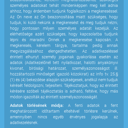
személyes adatokat tehát mindenképpen meg kell adnia
ahhoz, hogy érdemben tudjunk foglalkozni a megkereséssel.
Az Ön neve az Ön beazonosítása miatt szükséges, hogy
tudjuk, ki küldi nekünk a megkeresést és meg tudjuk nézni,
hogy pontosan milyen személyes adatát kezeljük. Az
elérhetősége azért szükséges, hogy kapcsolatba tudjunk
lépni és maradni Önnek a megkeresése kapcsán. A
megkeresés, kérelem tárgya, tartalma pedig annak
megvizsgálásához elengedhetetlen. Az adatkezeléssel
érintett elhunyt személy jogainak gyakorlása esetén az
adatok (Adatkezelőnél tett nyilatkozat, halotti anyakönyvi
kivonat, bírósági határozat, személyazonosságot ill.
hozzátartozói minőséget igazoló közokirat) az Info tv. 25.§
(1) és (4) bekezdése alapján szükségesek, anélkül nem tudjuk
kérését feldolgozni, teljesíteni. Tájékoztatjuk, hogy az érintett
kérésére szóbeli tájékoztatás is adható, feltéve, hogy más
módon igazolták az érintett személyazonosságát.
Adatok törlésének módja:
A fenti adatok a fent
meghatározott időtartam elteltével törlésre kerülnek,
amennyiben nincs egyéb érvényes jogalapja az
adatkezelésnek.