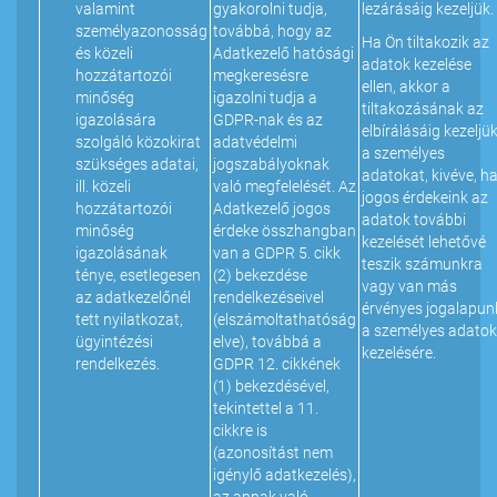
valamint
gyakorolni tudja,
lezárásáig kezeljük.
személyazonosság
továbbá, hogy az
Ha Ön tiltakozik az
és közeli
Adatkezelő hatósági
adatok kezelése
hozzátartozói
megkeresésre
ellen, akkor a
minőség
igazolni tudja a
tiltakozásának az
igazolására
GDPR-nak és az
elbírálásáig kezeljü
szolgáló közokirat
adatvédelmi
a személyes
szükséges adatai,
jogszabályoknak
adatokat, kivéve, h
ill. közeli
való megfelelését. Az
jogos érdekeink az
hozzátartozói
Adatkezelő jogos
adatok további
minőség
érdeke összhangban
kezelését lehetővé
igazolásának
van a GDPR 5. cikk
teszik számunkra
ténye, esetlegesen
(2) bekezdése
vagy van más
az adatkezelőnél
rendelkezéseivel
érvényes jogalapun
tett nyilatkozat,
(elszámoltathatóság
a személyes adatok
ügyintézési
elve), továbbá a
kezelésére.
rendelkezés.
GDPR 12. cikkének
(1) bekezdésével,
tekintettel a 11.
cikkre is
(azonosítást nem
igénylő adatkezelés),