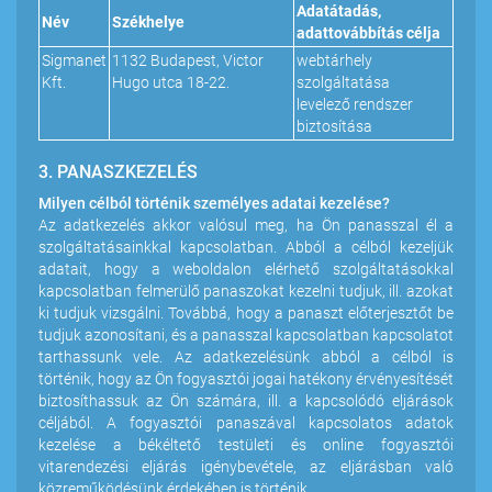
Adatátadás,
Név
Székhelye
adattovábbítás célja
Sigmanet
1132 Budapest, Victor
webtárhely
Kft.
Hugo utca 18-22.
szolgáltatása
levelező rendszer
biztosítása
3. PANASZKEZELÉS
Milyen célból történik személyes adatai kezelése?
Az adatkezelés akkor valósul meg, ha Ön panasszal él a
szolgáltatásainkkal kapcsolatban. Abból a célból kezeljük
adatait, hogy a weboldalon elérhető szolgáltatásokkal
kapcsolatban felmerülő panaszokat kezelni tudjuk, ill. azokat
ki tudjuk vizsgálni. Továbbá, hogy a panaszt előterjesztőt be
tudjuk azonosítani, és a panasszal kapcsolatban kapcsolatot
tarthassunk vele. Az adatkezelésünk abból a célból is
történik, hogy az Ön fogyasztói jogai hatékony érvényesítését
biztosíthassuk az Ön számára, ill. a kapcsolódó eljárások
céljából. A fogyasztói panaszával kapcsolatos adatok
kezelése a békéltető testületi és online fogyasztói
vitarendezési eljárás igénybevétele, az eljárásban való
közreműködésünk érdekében is történik.