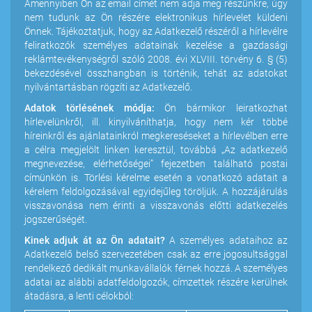
Amennyiben Ön az email címét nem adja meg részünkre, úgy
nem tudunk az Ön részére elektronikus hírlevelet küldeni
Önnek. Tájékoztatjuk, hogy az Adatkezelő részéről a hírlevélre
feliratkozók személyes adatainak kezelése a gazdasági
reklámtevékenységről szóló 2008. évi XLVIII. törvény 6. § (5)
bekezdésével összhangban is történik, tehát az adatokat
nyilvántartásban rögzíti az Adatkezelő.
Adatok törlésének módja:
Ön bármikor leiratkozhat
hírlevelünkről, ill. kinyilváníthatja, hogy nem kér többé
híreinkről és ajánlatainkról megkereséseket a hírlevélben erre
a célra megjelölt linken keresztül, továbbá „Az adatkezelő
megnevezése, elérhetőségei” fejezetben található postai
címünkön is. Törlési kérelme esetén a vonatkozó adatait a
kérelem feldolgozásával egyidejűleg töröljük. A hozzájárulás
visszavonása nem érinti a visszavonás előtti adatkezelés
jogszerűségét.
Kinek adjuk át az Ön adatait?
A személyes adataihoz az
Adatkezelő belső szervezetében csak az erre jogosultsággal
rendelkező dedikált munkavállalók férnek hozzá. A személyes
adatai az alábbi adatfeldolgozók, címzettek részére kerülnek
átadásra, a lenti célokból: