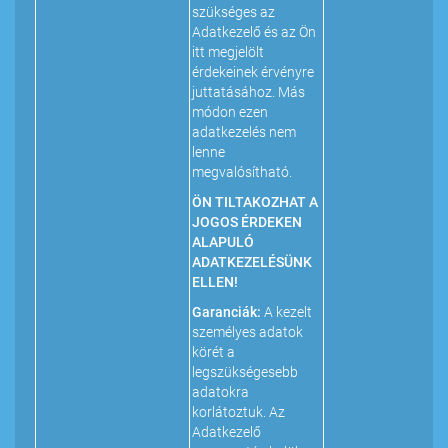
szükséges az
Adatkezelő és az Ön
itt megjelölt
érdekeinek érvényre
juttatásához. Más
módon ezen
adatkezelés nem
lenne
megvalósítható.
ÖN TILTAKOZHAT A
JOGOS ÉRDEKEN
ALAPULÓ
ADATKEZELÉSÜNK
ELLEN!
Garanciák:
A kezelt
személyes adatok
körét a
legszükségesebb
adatokra
korlátoztuk. Az
Adatkezelő