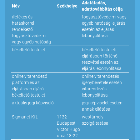
Adatátadás,
Név
Székhelye
adattovábbítás célja
illetékes és
fogyasztóvédelmi vagy
hatáskörrel
egyéb hatósági eljárás
rendelkező
esetén az eljárás
fogyasztóvédelmi
lebonyolítása
vagy egyéb hatóság
békéltető testület
békéltető testületi
eljárásban történő
részvétel esetén az
eljárás lebonyolítása
online vitarendező
online vitarendezés
platform és az
igénybevétele esetén
eljárásban eljáró
vitarendezés
békéltető testület
lebonyolítása
aktuális jogi képviselő
jogi képviselet esetén
annak ellátása
Sigmanet Kft.
1132
webtárhely
Budapest,
szolgáltatása
Victor Hugo
utca 18-22.