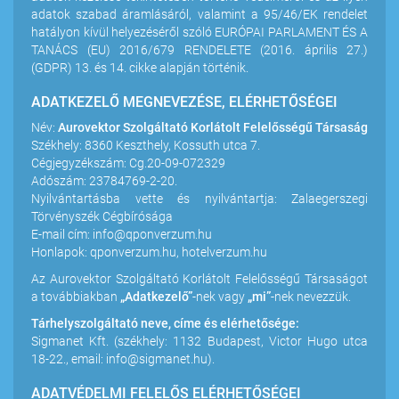
adatok szabad áramlásáról, valamint a 95/46/EK rendelet
hatályon kívül helyezéséről szóló EURÓPAI PARLAMENT ÉS A
TANÁCS (EU) 2016/679 RENDELETE (2016. április 27.)
(GDPR) 13. és 14. cikke alapján történik.
ADATKEZELŐ MEGNEVEZÉSE, ELÉRHETŐSÉGEI
Név:
Aurovektor Szolgáltató Korlátolt Felelősségű Társaság
Székhely: 8360 Keszthely, Kossuth utca 7.
Cégjegyzékszám: Cg.20-09-072329
Adószám: 23784769-2-20.
Nyilvántartásba vette és nyilvántartja: Zalaegerszegi
Törvényszék Cégbírósága
E-mail cím:
info@qponverzum.hu
Honlapok: qponverzum.hu, hotelverzum.hu
Az Aurovektor Szolgáltató Korlátolt Felelősségű Társaságot
a továbbiakban
„Adatkezelő”
-nek vagy
„mi”
-nek nevezzük.
Tárhelyszolgáltató neve, címe és elérhetősége:
Sigmanet Kft. (székhely: 1132 Budapest, Victor Hugo utca
18-22., email: info@sigmanet.hu).
ADATVÉDELMI FELELŐS ELÉRHETŐSÉGEI