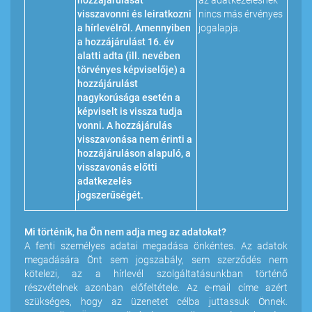
hozzájárulását
az adatkezelésnek
visszavonni és leiratkozni
nincs más érvényes
a hírlevélről. Amennyiben
jogalapja.
a hozzájárulást 16. év
alatti adta (ill. nevében
törvényes képviselője) a
hozzájárulást
nagykorúsága esetén a
képviselt is vissza tudja
vonni. A hozzájárulás
visszavonása nem érinti a
hozzájáruláson alapuló, a
visszavonás előtti
adatkezelés
jogszerűségét.
Mi történik, ha Ön nem adja meg az adatokat?
A fenti személyes adatai megadása önkéntes. Az adatok
megadására Önt sem jogszabály, sem szerződés nem
kötelezi, az a hírlevél szolgáltatásunkban történő
részvételnek azonban előfeltétele. Az e-mail címe azért
szükséges, hogy az üzenetet célba juttassuk Önnek.