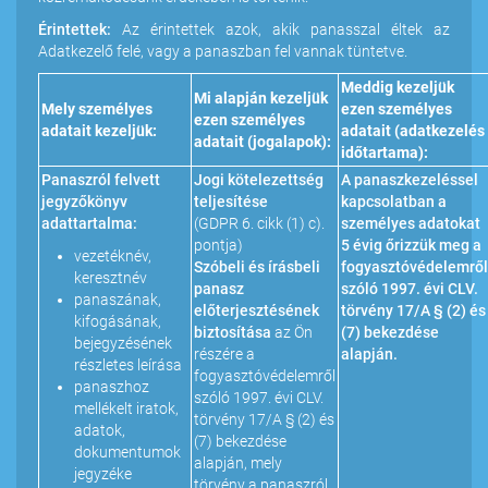
Érintettek:
Az érintettek azok, akik panasszal éltek az
Adatkezelő felé, vagy a panaszban fel vannak tüntetve.
Meddig kezeljük
Mi alapján kezeljük
Mely személyes
ezen személyes
ezen személyes
adatait kezeljük:
adatait (adatkezelés
adatait (jogalapok):
időtartama):
Panaszról felvett
Jogi kötelezettség
A panaszkezeléssel
jegyzőkönyv
teljesítése
kapcsolatban a
adattartalma:
(GDPR 6. cikk (1) c).
személyes adatokat
pontja)
5 évig őrizzük meg a
vezetéknév,
Szóbeli és írásbeli
fogyasztóvédelemről
keresztnév
panasz
szóló 1997. évi CLV.
panaszának,
előterjesztésének
törvény 17/A § (2) és
kifogásának,
biztosítása
az Ön
(7) bekezdése
bejegyzésének
részére a
alapján.
részletes leírása
fogyasztóvédelemről
panaszhoz
szóló 1997. évi CLV.
mellékelt iratok,
törvény 17/A § (2) és
adatok,
(7) bekezdése
dokumentumok
alapján, mely
jegyzéke
törvény a panaszról