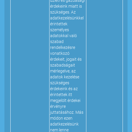
üzleti és gazdasági
érdekeink miatt is
szükséges. Az
adatkezelésünkkel
érintettek
személyes
adatokkal való
szabad
rendelkezésre
vonatkozó
érdekeit, jogait és
szabadságait
mérlegelve, az
adatok kezelése
szükséges
érdekeink és az
érintettek itt
megjelölt érdekei
érvényre
juttatásához. Más
módon ezen
adatkezelésünk
nem lenne