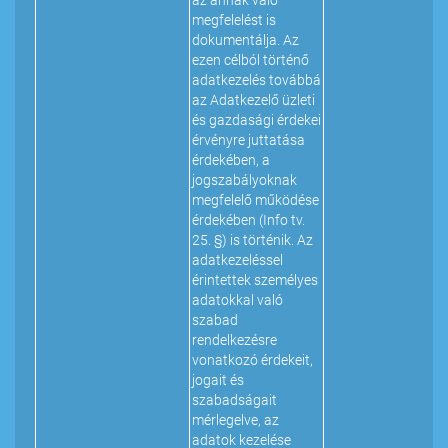
az annak való
megfelelést is
dokumentálja. Az
ezen célból történő
adatkezelés továbbá
az Adatkezelő üzleti
és gazdasági érdekei
érvényre juttatása
érdekében, a
jogszabályoknak
megfelelő működése
érdekében (Info tv.
25. §) is történik. Az
adatkezeléssel
érintettek személyes
adatokkal való
szabad
rendelkezésre
vonatkozó érdekeit,
jogait és
szabadságait
mérlegelve, az
adatok kezelése