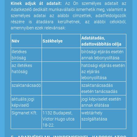
Kinek adjuk át adatait:
Az Ön személyes adatait az
Adatkezelő dedikált munkavállalói ismerhetik meg, valamint a
személyes adatai az alábbi címzettek, adatfeldolgozók
részére is átadásra kerülhetnek, az alábbi célokból,
amennyiben ezek relevánsak:
Adatátadás,
Név
Székhelye
adattovábbítás célja
illetékes
bírósági eljárás esetén
bíróság
annak lebonyolítása
az illetékes
hatósági eljárás esetén
hatóság
az eljárás
lebonyolítása
szaktanácsadó
szaktanácsadás
esetén tanácsadás
aktuális jogi
jogi képviselet esetén
képviselő
annak ellátása
Sigmanet Kft.
1132 Budapest,
webtárhely
Victor Hugo utca
szolgáltatása
18-22.