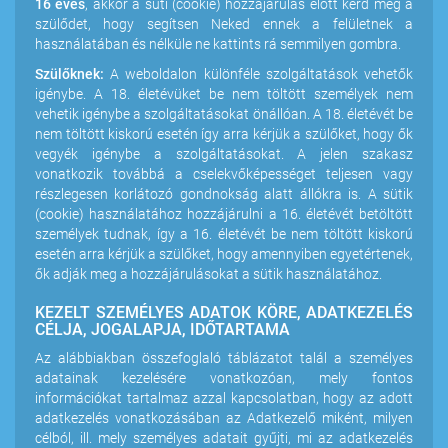
16 éves
, akkor a süti (cookie) hozzájárulás előtt kérd meg a
szülődet, hogy segítsen Neked ennek a felületnek a
használatában és nélküle ne kattints rá semmilyen gombra.
Szülőknek:
A weboldalon különféle szolgáltatások vehetők
igénybe. A 18. életévüket be nem töltött személyek nem
vehetik igénybe a szolgáltatásokat önállóan. A 18. életévét be
nem töltött kiskorú esetén így arra kérjük a szülőket, hogy ők
vegyék igénybe a szolgáltatásokat. A jelen szakasz
vonatkozik továbbá a cselekvőképességet teljesen vagy
részlegesen korlátozó gondnokság alatt állókra is. A sütik
(cookie) használatához hozzájárulni a 16. életévét betöltött
személyek tudnak, így a 16. életévét be nem töltött kiskorú
esetén arra kérjük a szülőket, hogy amennyiben egyetértenek,
ők adják meg a hozzájárulásokat a sütik használatához.
KEZELT SZEMÉLYES ADATOK KÖRE, ADATKEZELÉS
CÉLJA, JOGALAPJA, IDŐTARTAMA
Az alábbiakban összefoglaló táblázatot talál a személyes
adatainak kezelésére vonatkozóan, mely fontos
információkat tartalmaz azzal kapcsolatban, hogy az adott
adatkezelés vonatkozásában az Adatkezelő miként, milyen
célból, ill. mely személyes adatait gyűjti, mi az adatkezelés