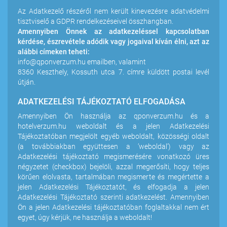
Az Adatkezelő részéről nem került kinevezésre adatvédelmi
tisztviselő a GDPR rendelkezéseivel összhangban.
Amennyiben Önnek az adatkezeléssel kapcsolatban
kérdése, észrevétele adódik vagy jogaival kíván élni, azt az
alábbi címeken teheti:
info@qponverzum.hu
emailben, valamint
8360 Keszthely, Kossuth utca 7. címre küldött postai levél
útján.
ADATKEZELÉSI TÁJÉKOZTATÓ ELFOGADÁSA
Amennyiben Ön használja az qponverzum.hu és a
hotelverzum.hu weboldalt és a jelen Adatkezelési
Tájékoztatóban megjelölt egyéb weboldalt, közösségi oldalt
(a továbbiakban együttesen a ’weboldal’) vagy az
Adatkezelési tájékoztató megismerésére vonatkozó üres
négyzetet (checkbox) bejelöli, azzal megerősíti, hogy teljes
körűen elolvasta, tartalmában megismerte és megértette a
jelen Adatkezelési Tájékoztatót, és elfogadja a jelen
Adatkezelési Tájékoztató szerinti adatkezelést. Amennyiben
Ön a jelen Adatkezelési tájékoztatóban foglaltakkal nem ért
egyet, úgy kérjük, ne használja a weboldalt!