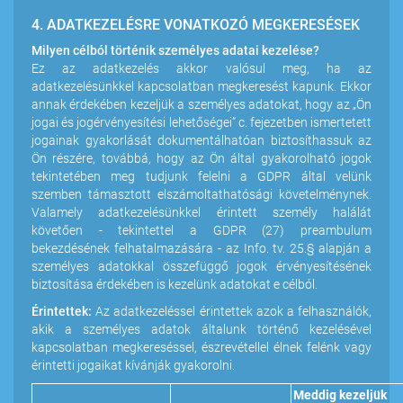
4. ADATKEZELÉSRE VONATKOZÓ MEGKERESÉSEK
Milyen célból történik személyes adatai kezelése?
Ez az adatkezelés akkor valósul meg, ha az
adatkezelésünkkel kapcsolatban megkeresést kapunk. Ekkor
annak érdekében kezeljük a személyes adatokat, hogy az „Ön
jogai és jogérvényesítési lehetőségei” c. fejezetben ismertetett
jogainak gyakorlását dokumentálhatóan biztosíthassuk az
Ön részére, továbbá, hogy az Ön által gyakorolható jogok
tekintetében meg tudjunk felelni a GDPR által velünk
szemben támasztott elszámoltathatósági követelménynek.
Valamely adatkezelésünkkel érintett személy halálát
követően - tekintettel a GDPR (27) preambulum
bekezdésének felhatalmazására - az Info. tv. 25.§ alapján a
személyes adatokkal összefüggő jogok érvényesítésének
biztosítása érdekében is kezelünk adatokat e célból.
Érintettek:
Az adatkezeléssel érintettek azok a felhasználók,
akik a személyes adatok általunk történő kezelésével
kapcsolatban megkereséssel, észrevétellel élnek felénk vagy
érintetti jogaikat kívánják gyakorolni.
Meddig kezeljük