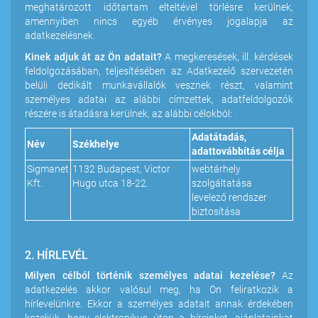
meghatározott időtartam elteltével törlésre kerülnek,
amennyiben nincs egyéb érvényes jogalapja az
adatkezelésnek.
Kinek adjuk át az Ön adatait?
A megkeresések, ill. kérdések
feldolgozásában, teljesítésében az Adatkezelő szervezetén
belüli dedikált munkavállalók vesznek részt, valamint
személyes adatai az alábbi címzettek, adatfeldolgozók
részére is átadásra kerülnek, az alábbi célokból:
Adatátadás,
Név
Székhelye
adattovábbítás célja
Sigmanet
1132 Budapest, Victor
webtárhely
Kft.
Hugo utca 18-22.
szolgáltatása
levelező rendszer
biztosítása
2. HÍRLEVÉL
Milyen célból történik személyes adatai kezelése?
Az
adatkezelés akkor valósul meg, ha Ön feliratkozik a
hírlevelünkre. Ekkor a személyes adatait annak érdekében