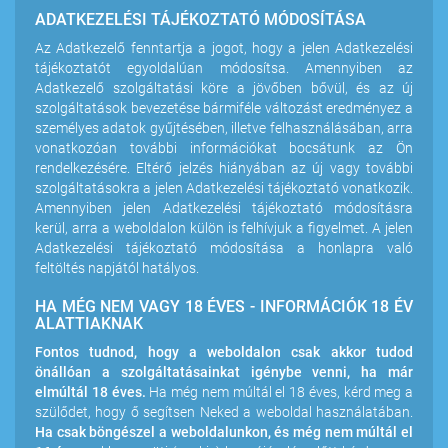
ADATKEZELÉSI TÁJÉKOZTATÓ MÓDOSÍTÁSA
Az Adatkezelő fenntartja a jogot, hogy a jelen Adatkezelési
tájékoztatót egyoldalúan módosítsa. Amennyiben az
Adatkezelő szolgáltatási köre a jövőben bővül, és az új
szolgáltatások bevezetése bármiféle változást eredményez a
személyes adatok gyűjtésében, illetve felhasználásában, arra
vonatkozóan további információkat bocsátunk az Ön
rendelkezésére. Eltérő jelzés hiányában az új vagy további
szolgáltatásokra a jelen Adatkezelési tájékoztató vonatkozik.
Amennyiben jelen Adatkezelési tájékoztató módosításra
kerül, arra a weboldalon külön is felhívjuk a figyelmet. A jelen
Adatkezelési tájékoztató módosítása a honlapra való
feltöltés napjától hatályos.
HA MÉG NEM VAGY 18 ÉVES - INFORMÁCIÓK 18 ÉV
ALATTIAKNAK
Fontos tudnod, hogy a weboldalon csak akkor tudod
önállóan a szolgáltatásainkat igénybe venni, ha már
elmúltál 18 éves.
Ha még nem múltál el 18 éves, kérd meg a
szülődet, hogy ő segítsen Neked a weboldal használatában.
Ha csak böngészel a weboldalunkon, és még nem múltál el