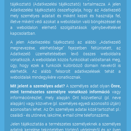
tájékoztató (Adatkezelési tájékoztató) tartalmazza. A jelen
Adatkezelési tájékoztató összefoglalja, hogy az Adatkezelő
mely személyes adatait és miként kezeli és használja fel,
illetve miként védi azokat a weboldalon való böngészéssel és
a weboldalon elérhető szolgáltatások igénybevételével
kapcsolatban.
A jelen Adatkezelési tájékoztató az alábbi „Adatkezelő
megnevezése, elérhetősége” fejezetben feltüntetett, az
Adatkezelő üzemeltetésében levő összes weboldalra
vonatkozik. A weboldalak közös funkciókat valósítanak meg,
úgy, hogy ezek a funkciók különböző domain nevekről is
elérhetők. Az alább felsorolt adatkezelések tehát a
weboldalak mindegyikére vonatkoznak.
Mit jelent a személyes adat?
A személyes adat olyan
Önre,
mint természetes személyre vonatkozó információ
vagy
információrészlet, mely alapján Önt közvetlenül (pl. neve
alapján) vagy közvetve (pl. személyes egyedi azonosító útján)
azonosítani lehet. Az Ön személyes adatai közé tartozhat pl.:
családi - és utóneve, lakcíme, e-mail címe telefonszáma.
Jelen tájékoztatás a természetes személyeknek a személyes
adatok kezelése tekintetében történő védelméről és az ilyen