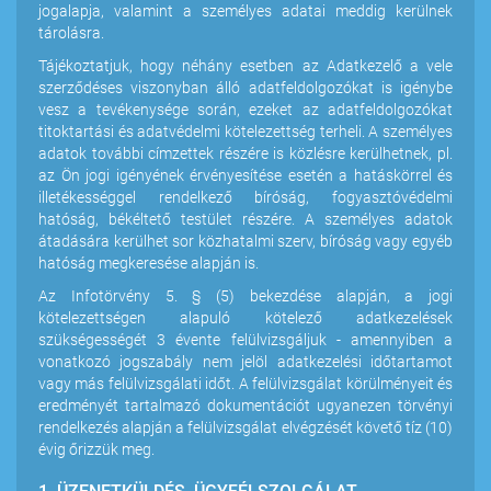
jogalapja, valamint a személyes adatai meddig kerülnek
tárolásra.
Tájékoztatjuk, hogy néhány esetben az Adatkezelő a vele
szerződéses viszonyban álló adatfeldolgozókat is igénybe
vesz a tevékenysége során, ezeket az adatfeldolgozókat
titoktartási és adatvédelmi kötelezettség terheli. A személyes
adatok további címzettek részére is közlésre kerülhetnek, pl.
az Ön jogi igényének érvényesítése esetén a hatáskörrel és
illetékességgel rendelkező bíróság, fogyasztóvédelmi
hatóság, békéltető testület részére. A személyes adatok
átadására kerülhet sor közhatalmi szerv, bíróság vagy egyéb
hatóság megkeresése alapján is.
Az Infotörvény 5. § (5) bekezdése alapján, a jogi
kötelezettségen alapuló kötelező adatkezelések
szükségességét 3 évente felülvizsgáljuk - amennyiben a
vonatkozó jogszabály nem jelöl adatkezelési időtartamot
vagy más felülvizsgálati időt. A felülvizsgálat körülményeit és
eredményét tartalmazó dokumentációt ugyanezen törvényi
rendelkezés alapján a felülvizsgálat elvégzését követő tíz (10)
évig őrizzük meg.