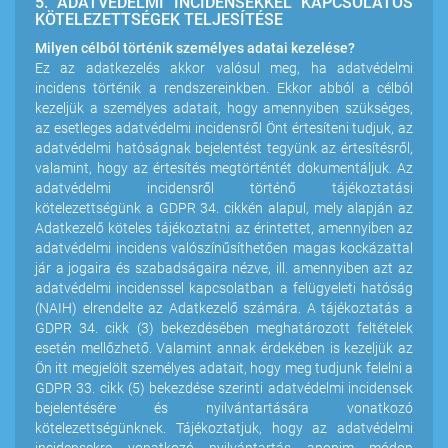
5. ADATVÉDELMI INCIDENSEKKEL KAPCSOLATOS
KÖTELEZETTSÉGEK TELJESÍTÉSE
Milyen célból történik személyes adatai kezelése?
Ez az adatkezelés akkor valósul meg, ha adatvédelmi
incidens történik a rendszereinkben. Ekkor abból a célból
kezeljük a személyes adatait, hogy amennyiben szükséges,
az esetleges adatvédelmi incidensről Önt értesíteni tudjuk, az
adatvédelmi hatóságnak bejelentést tegyünk az értesítésről,
valamint, hogy az értesítés megtörténtét dokumentáljuk. Az
adatvédelmi incidensről történő tájékoztatási
kötelezettségünk a GDPR 34. cikkén alapul, mely alapján az
Adatkezelő köteles tájékoztatni az érintettet, amennyiben az
adatvédelmi incidens valószínűsíthetően magas kockázattal
jár a jogaira és szabadságaira nézve, ill. amennyiben azt az
adatvédelmi incidenssel kapcsolatban a felügyeleti hatóság
(NAIH) elrendelte az Adatkezelő számára. A tájékoztatás a
GDPR 34. cikk (3) bekezdésében meghatározott feltételek
esetén mellőzhető. Valamint annak érdekében is kezeljük az
Ön itt megjelölt személyes adatait, hogy meg tudjunk felelni a
GDPR 33. cikk (5) bekezdése szerinti adatvédelmi incidensek
bejelentésére és nyilvántartására vonatkozó
kötelezettségünknek. Tájékoztatjuk, hogy az adatvédelmi