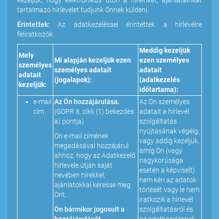
kezeljük, hogy elektronikus úton a híreinket, ajánlatainkat
tartalmazó hírlevelet tudjunk Önnek küldeni.
Érintettek:
Az adatkezeléssel érintettek a hírlevélre
feliratkozók.
Meddig kezeljük
Mely
Mi alapján kezeljük ezen
ezen személyes
személyes
személyes adatait
adatait
adatait
(jogalapok):
(adatkezelés
kezeljük:
időtartama):
e-mail
Az Ön hozzájárulása.
Az Ön személyes
cím
(GDPR 6. cikk (1) bekezdés
adatait a hírlevél
a) pontja)
szolgáltatás
nyújtásának végéig,
Ön e-mail címének
vagy addig kezeljük,
megadásával hozzájárul
amíg Ön (vagy
ahhoz, hogy az Adatkezelő
nagykorúsága
hírlevele útján saját
esetén a képviselt)
nevében hírekkel,
nem kéri az adatok
ajánlatokkal keresse meg
törlését vagy le nem
Önt.
iratkozik a hírlevél
Ön bármikor jogosult a
szolgáltatásról és