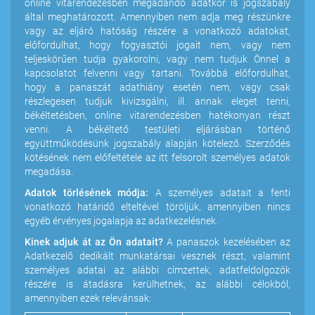
online vitarendezésben megadandó adatkör is jogszabály
által meghatározott. Amennyiben nem adja meg részünkre
vagy az eljáró hatóság részére a vonatkozó adatokat,
előfordulhat, hogy fogyasztói jogait nem, vagy nem
teljeskörűen tudja gyakorolni, vagy nem tudjuk Önnel a
kapcsolatot felvenni vagy tartani. Továbbá előfordulhat,
hogy a panaszát adathiány esetén nem, vagy csak
részlegesen tudjuk kivizsgálni, ill. annak eleget tenni,
békéltetésben, online vitarendezésben hatékonyan részt
venni. A békéltető testületi eljárásban történő
együttműködésünk jogszabály alapján kötelező. Szerződés
kötésének nem előfeltétele az itt felsorolt személyes adatok
megadása.
Adatok törlésének módja:
A személyes adatait a fenti
vonatkozó határidő elteltével töröljük, amennyiben nincs
egyéb érvényes jogalapja az adatkezelésnek.
Kinek adjuk át az Ön adatait?
A panaszok kezelésében az
Adatkezelő dedikált munkatársai vesznek részt, valamint
személyes adatai az alábbi címzettek, adatfeldolgozók
részére is átadásra kerülhetnek, az alábbi célokból,
amennyiben ezek relevánsak: