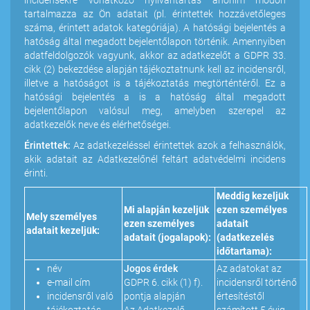
incidensekre vonatkozó nyilvántartás anonim módon
tartalmazza az Ön adatait (pl. érintettek hozzávetőleges
száma, érintett adatok kategóriája). A hatósági bejelentés a
hatóság által megadott bejelentőlapon történik. Amennyiben
adatfeldolgozók vagyunk, akkor az adatkezelőt a GDPR 33.
cikk (2) bekezdése alapján tájékoztatnunk kell az incidensről,
illetve a hatóságot is a tájékoztatás megtörténtéről. Ez a
hatósági bejelentés a is a hatóság által megadott
bejelentőlapon valósul meg, amelyben szerepel az
adatkezelők neve és elérhetőségei.
Érintettek:
Az adatkezeléssel érintettek azok a felhasználók,
akik adatait az Adatkezelőnél feltárt adatvédelmi incidens
érinti.
Meddig kezeljük
Mi alapján kezeljük
ezen személyes
Mely személyes
ezen személyes
adatait
adatait kezeljük:
adatait (jogalapok):
(adatkezelés
időtartama):
név
Jogos érdek
Az adatokat az
e-mail cím
GDPR 6. cikk (1) f).
incidensről történő
incidensről való
pontja alapján
értesítéstől