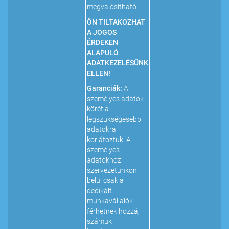
megvalósítható
ÖN TILTAKOZHAT
A JOGOS
ÉRDEKEN
ALAPULÓ
ADATKEZELÉSÜNK
ELLEN!
Garanciák:
A
személyes adatok
körét a
legszükségesebb
adatokra
korlátoztuk. A
személyes
adatokhoz
szervezetünkön
belül csak a
dedikált
munkavállalók
férhetnek hozzá,
számuk